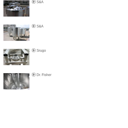
S&A
S&A
Srugo
Dr. Fisher
Agis Group -
Perrigo